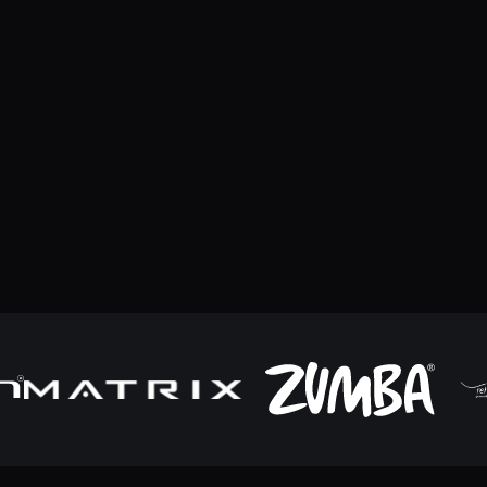
Herrnmühle 3
92345 Dietfurt an der Altmühl